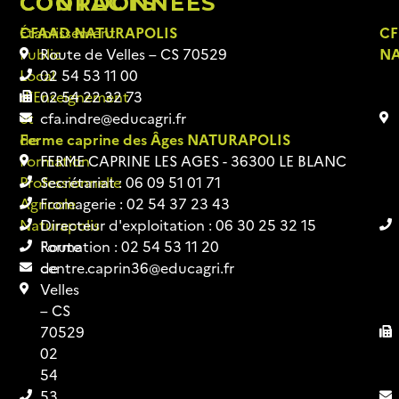
COORDONNÉES
CONTACTS
Établissement
CFAAD NATURAPOLIS
CF
Public
Route de Velles – CS 70529
NA
Local
02 54 53 11 00
d’Enseignement
02 54 22 32 73
et
cfa.indre@educagri.fr
de
Ferme caprine des Âges NATURAPOLIS
Formation
FERME CAPRINE LES AGES - 36300 LE BLANC
Professionnelle
Secrétariat : 06 09 51 01 71
Agricole
Fromagerie : 02 54 37 23 43
Naturapolis​
Directeur d'exploitation : 06 30 25 32 15
Route
Formation : 02 54 53 11 20
de
centre.caprin36@educagri.fr
Velles
– CS
70529
02
54
53