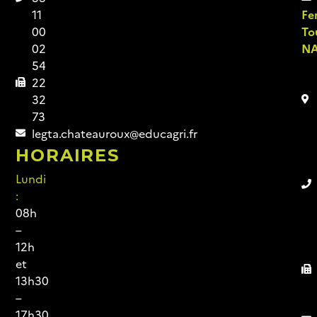
11
Fe
00
To
02
NA
54
22
32
73
legta.chateauroux@educagri.fr
HORAIRES
Lundi
:
08h
–
12h
et
13h30
–
17h30